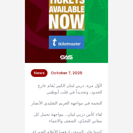
News
October 7, 2025
لأوّل مرة، دربي لبنان الكبير يُقام خارج
الحدود، وتحديداً في قلب أبوظبي
النجمة في مواجهة الغريم التقليدي الأنصار
لقاء كأس دربي لبنان… مواجهة تحمل كل
معاني التحدّي، الشغف والانتماء
كونوا على الموعد، ارفعوا الأعلام الحمراء