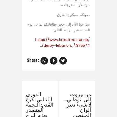
، واملأوا المدرجات…
صوتكم سيكون الفارق
سارعوا الآن إلى حجز بطاقاتكم لدربي يوم
السبت عبر الرابط التالي
https://www.ticketmaster.ae/
…/derby-lebanon…/1375574
Share:
Previous Post
Next Post
من بيروت
الدوري
إلى أبوظبي…
اللبناني لكرة
لا شيء تغير
القدم: النجمة
ألوان
المتصدر
المنتصر،
يهزم البرج