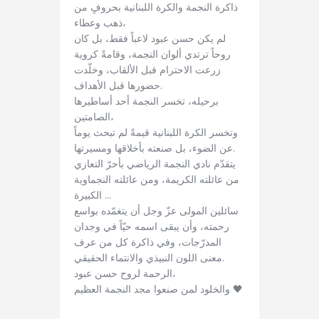
ذاكرة النجمة والكرة اللبنانية بحروفٍ من
ذهب وعطاء،
لم يكن حسن عبود لاعباً فقط، بل كان
روحاً ترتدي ألوان النجمة، وقامةً كروية
زرعت الاحترام قبل الألقاب، وخلّدت
حضورها قبل الأهداف.
برحيله، تخسر النجمة أحد أساطيرها
الصامتين،
وتخسر الكرة اللبنانية قيمةً لم تبحث يوماً
عن الضوء، بل صنعته بأخلاقها ومسيرتها.
يتقدّم نادي النجمة الرياضي بأحرّ التعازي
من عائلته الكريمة، ومن عائلته النجماوية
الكبيرة …
سائلين المولى عزّ وجل أن يتغمّده بواسع
رحمته، وأن يبقى اسمه حيّاً في وجدان
المدرّجات، وفي ذاكرة كل من عرف
معنى اللون النبيذي والانتماء الحقيقي.
الرحمة لروح حسن عبود،
والخلود لمن صنعوا مجد النجمة العظيم 🖤